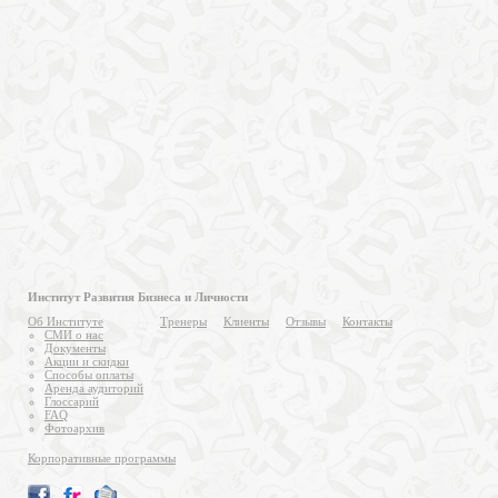
Институт Развития Бизнеса и Личности
Об Институте
Тренеры
Клиенты
Отзывы
Контакты
СМИ о нас
Документы
Акции и скидки
Способы оплаты
Аренда аудиторий
Глоссарий
FAQ
Фотоархив
Корпоративные программы