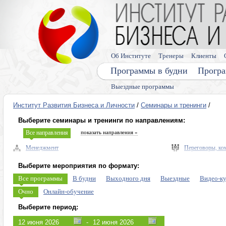
Об Институте
Тренеры
Клиенты
Программы в будни
Програ
Выездные программы
Институт Развития Бизнеса и Личности
/
Семинары и тренинги
/
Выберите семинары и тренинги по направлениям:
Все направления
показать направления »
Менеджмент
Переговоры, ко
Управленческие навыки, лидерство
Выступления, п
Выберите мероприятия по формату:
Безопасность бизнеса, риски
Память, мышлен
Все программы
В будни
Выходного дня
Выездные
Видео-к
Экономика, право
Диагностика ли
Очно
Онлайн-обучение
Налоговое планирование
Личная эффекти
Выберите период:
Управление персоналом (HR)
Эмоции, конфли
-
Продажи, клиенты, сервис
Программы для