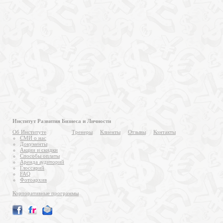
Институт Развития Бизнеса и Личности
Об Институте
Тренеры
Клиенты
Отзывы
Контакты
СМИ о нас
Документы
Акции и скидки
Способы оплаты
Аренда аудиторий
Глоссарий
FAQ
Фотоархив
Корпоративные программы