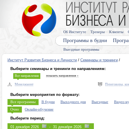
Об Институте
Тренеры
Клиенты
Программы в будни
Програ
Выездные программы
Институт Развития Бизнеса и Личности
/
Семинары и тренинги
/
Выберите семинары и тренинги по направлениям:
Все направления
показать направления »
Менеджмент
Переговоры, ко
Управленческие навыки, лидерство
Выступления, п
Выберите мероприятия по формату:
Безопасность бизнеса, риски
Память, мышлен
Все программы
В будни
Выходного дня
Выездные
Видео-к
Экономика, право
Диагностика ли
Очно
Онлайн-обучение
Налоговое планирование
Личная эффекти
Выберите период:
Управление персоналом (HR)
Эмоции, конфли
-
Продажи, клиенты, сервис
Программы для