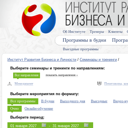
Об Институте
Тренеры
Клиенты
Программы в будни
Програ
Выездные программы
Институт Развития Бизнеса и Личности
/
Семинары и тренинги
/
Выберите семинары и тренинги по направлениям:
Все направления
показать направления »
Менеджмент
Переговоры, ко
Управленческие навыки, лидерство
Выступления, п
Выберите мероприятия по формату:
Безопасность бизнеса, риски
Память, мышлен
Все программы
В будни
Выходного дня
Выездные
Видео-к
Экономика, право
Диагностика ли
Очно
Онлайн-обучение
Налоговое планирование
Личная эффекти
Выберите период:
Управление персоналом (HR)
Эмоции, конфли
-
Продажи, клиенты, сервис
Программы для