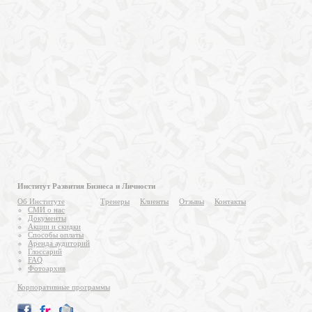
Институт Развития Бизнеса и Личности
Об Институте
Тренеры
Клиенты
Отзывы
Контакты
СМИ о нас
Документы
Акции и скидки
Способы оплаты
Аренда аудиторий
Глоссарий
FAQ
Фотоархив
Корпоративные программы