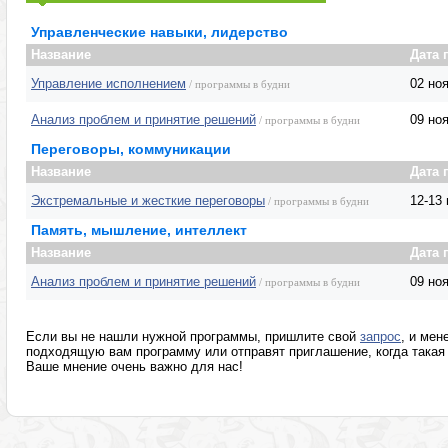
Маркетинг, реклама, PR, копирайтинг
Розница, аптеки
Управленческие навыки, лидерство
Секретариат, делопроизводство, этикет
Программы изв
Название
Дата 
Управление исполнением
02 но
/ программы в будни
Анализ проблем и принятие решений
09 но
/ программы в будни
Переговоры, коммуникации
Название
Дата 
Экстремальные и жесткие переговоры
12-13
/ программы в будни
Память, мышление, интеллект
Название
Дата 
Анализ проблем и принятие решений
09 но
/ программы в будни
Если вы не нашли нужной программы, пришлите свой
запрос
, и мен
подходящую вам программу или отправят приглашение, когда такая 
Ваше мнение очень важно для нас!