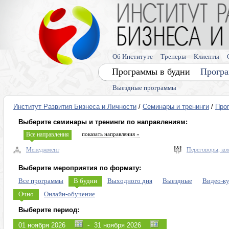
Об Институте
Тренеры
Клиенты
Программы в будни
Програ
Выездные программы
Институт Развития Бизнеса и Личности
/
Семинары и тренинги
/
Про
Выберите семинары и тренинги по направлениям:
Все направления
показать направления »
Менеджмент
Переговоры, ко
Управленческие навыки, лидерство
Выступления, п
Выберите мероприятия по формату:
Безопасность бизнеса, риски
Память, мышлен
Все программы
В будни
Выходного дня
Выездные
Видео-к
Экономика, право
Диагностика ли
Очно
Онлайн-обучение
Налоговое планирование
Личная эффекти
Выберите период:
Управление персоналом (HR)
Эмоции, конфли
-
Продажи, клиенты, сервис
Программы для