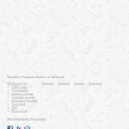
Институт Развития Бизнеса и Личности
Об Институте
Тренеры
Клиенты
Отзывы
Контакты
СМИ о нас
Документы
Акции и скидки
Способы оплаты
Аренда аудиторий
Глоссарий
FAQ
Фотоархив
Корпоративные программы