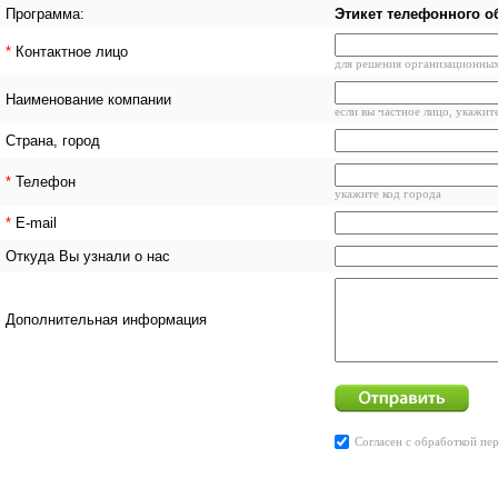
Программа:
Этикет телефонного 
*
Контактное лицо
для решения организационны
Наименование компании
если вы частное лицо, укажит
Страна, город
*
Телефон
укажите код города
*
E-mail
Откуда Вы узнали о нас
Дополнительная информация
Согласен с
обработкой пе