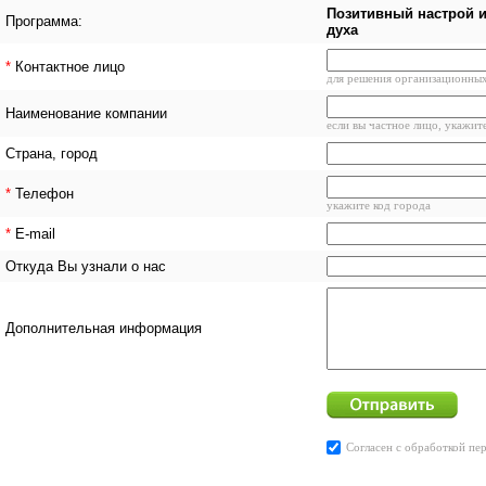
Позитивный настрой 
Программа:
духа
*
Контактное лицо
для решения организационны
Наименование компании
если вы частное лицо, укажит
Страна, город
*
Телефон
укажите код города
*
E-mail
Откуда Вы узнали о нас
Дополнительная информация
Согласен с
обработкой пе