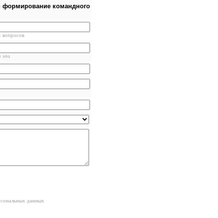
и формирование командного
х вопросов
е это
рсональных данных