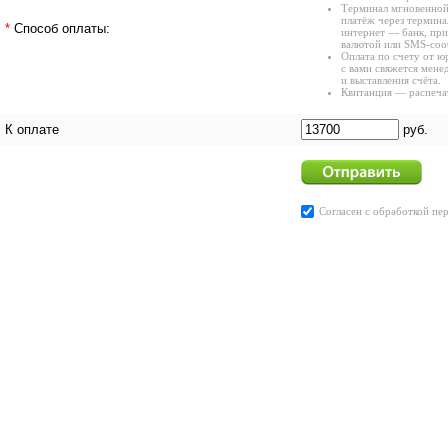
Терминал мгновенной
платёж через термина
*
Способ оплаты:
интернет — банк, при
валютой или SMS-соо
Оплата по счету от ю
с вами свяжется мене
и выставления счёта.
Квитанция — распечат
К оплате
руб.
Согласен с
обработкой пе