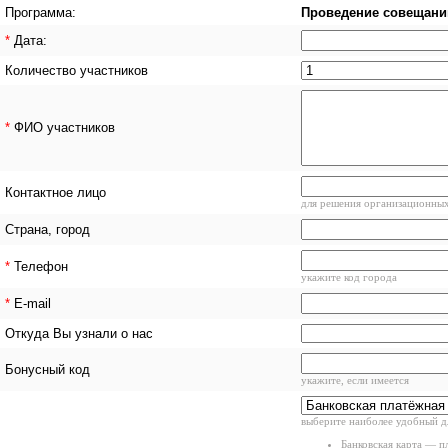
Программа:
Проведение совещани
*
Дата:
Количество участников
*
ФИО участников
Контактное лицо
для решения организационны
Страна, город
*
Телефон
укажите код города
*
E-mail
Откуда Вы узнали о нас
Бонусный код
укажите, если имеется
выберите наиболее удобный д
Банковская карта — п