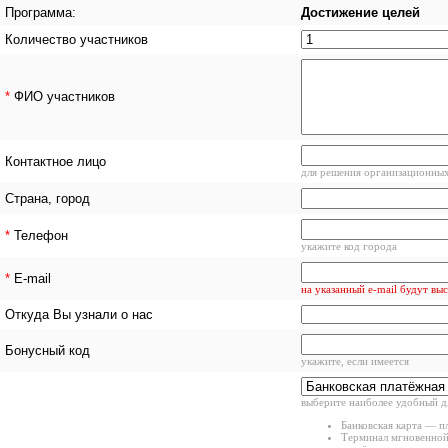
Программа:
Достижение целей
Количество участников
*
ФИО участников
Контактное лицо
для решения организационны
Страна, город
*
Телефон
укажите код города
*
E-mail
на указанный e-mail будут вы
Откуда Вы узнали о нас
Бонусный код
укажите, если имеется
выберите наиболее удобный д
Банковская карта — п
Терминал мгновенной