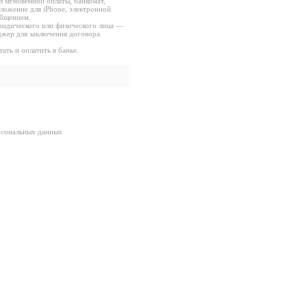
л мгновенной оплаты, банкомат,
ложение для iPhone, электронной
бщением.
ридического или физического лица —
джер для заключения договора
ать и оплатить в банке.
рсональных данных