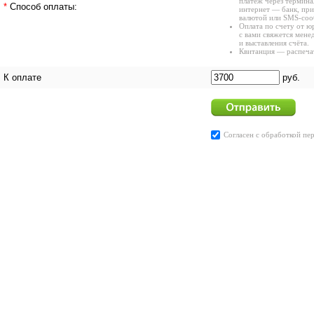
платёж через термина
*
Способ оплаты:
интернет — банк, при
валютой или SMS-соо
Оплата по счету от ю
с вами свяжется мене
и выставления счёта.
Квитанция — распечат
К оплате
руб.
Согласен с
обработкой пе