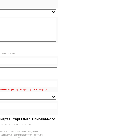
х вопросов
сланы атрибуты доступа к курсу
ля вас способ оплаты
латёж пластиковой картой.
 оплаты, электронные деньги —