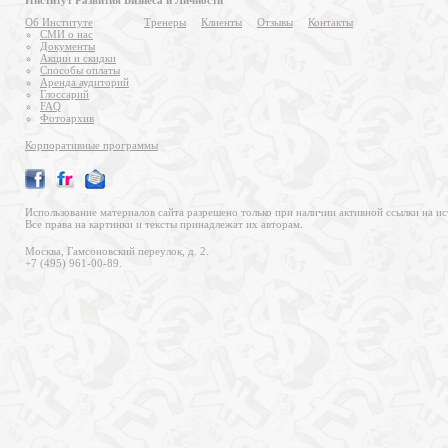
Институт Развития Бизнеса и Личности
Об Институте
Тренеры
Клиенты
Отзывы
Контакты
СМИ о нас
Документы
Акции и скидки
Способы оплаты
Аренда аудиторий
Глоссарий
FAQ
Фотоархив
Корпоративные программы
Использование материалов сайта разрешено только при наличии активной ссылки на ис
Все права на картинки и тексты принадлежат их авторам.
Москва, Гамсоновский переулок, д. 2.
+7 (495) 961-00-89.