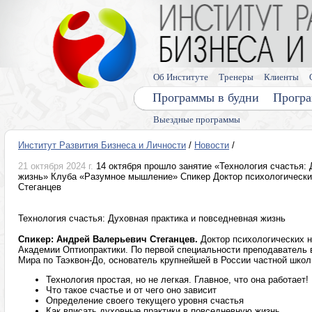
Об Институте
Тренеры
Клиенты
Программы в будни
Програ
Выездные программы
Институт Развития Бизнеса и Личности
/
Новости
/
21 октября 2024 г.
14 октября прошло занятие «Технология счастья: 
жизнь» Клуба «Разумное мышление» Спикер Доктор психологически
Стеганцев
Технология счастья: Духовная практика и повседневная жизнь
Спикер: Андрей Валерьевич Стеганцев.
Доктор психологических н
Академии Оптиопрактики. По первой специальности преподаватель 
Мира по Таэквон-До, основатель крупнейшей в России частной шко
Технология простая, но не легкая. Главное, что она работает!
Что такое счастье и от чего оно зависит
Определение своего текущего уровня счастья
Как вписать духовные практики в повседневную жизнь