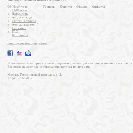
Институт Развития Бизнеса и Личности
Об Институте
Тренеры
Клиенты
Отзывы
Контакты
СМИ о нас
Документы
Акции и скидки
Способы оплаты
Аренда аудиторий
Глоссарий
FAQ
Фотоархив
Корпоративные программы
Использование материалов сайта разрешено только при наличии активной ссылки на ис
Все права на картинки и тексты принадлежат их авторам.
Москва, Гамсоновский переулок, д. 2.
+7 (495) 961-00-89.