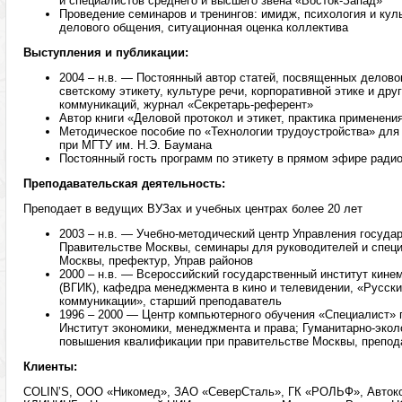
и специалистов среднего и высшего звена «Восток-Запад»
Проведение семинаров и тренингов: имидж, психология и кул
делового общения, ситуационная оценка коллектива
Выступления и публикации:
2004 – н.в. — Постоянный автор статей, посвященных делов
светскому этикету, культуре речи, корпоративной этике и дру
коммуникаций, журнал «Секретарь-референт»
Автор книги «Деловой протокол и этикет, практика применени
Методическое пособие по «Технологии трудоустройства» для
при МГТУ им. Н.Э. Баумана
Постоянный гость программ по этикету в прямом эфире рад
Преподавательская деятельность:
Преподает в ведущих ВУЗах и учебных центрах более 20 лет
2003 – н.в. — Учебно-методический центр Управления госуда
Правительстве Москвы, семинары для руководителей и спец
Москвы, префектур, Управ районов
2000 – н.в. — Всероссийский государственный институт кине
(ВГИК), кафедра менеджмента в кино и телевидении, «Русски
коммуникации», старший преподаватель
1996 – 2000 — Центр компьютерного обучения «Специалист» 
Институт экономики, менеджмента и права; Гуманитарно-экол
повышения квалификации при правительстве Москвы, препод
Клиенты:
COLIN’S, ООО «Никомед», ЗАО «СеверСталь», ГК «РОЛЬФ», Авто