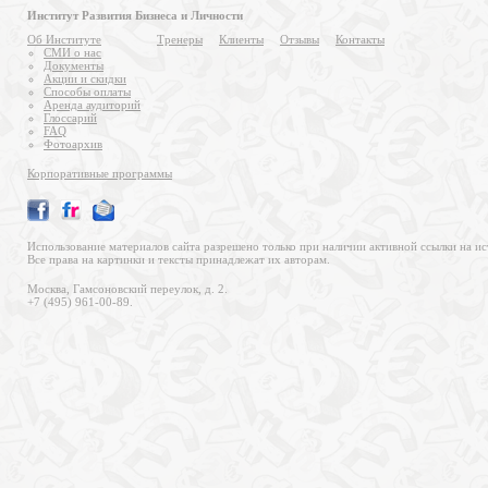
Институт Развития Бизнеса и Личности
Об Институте
Тренеры
Клиенты
Отзывы
Контакты
СМИ о нас
Документы
Акции и скидки
Способы оплаты
Аренда аудиторий
Глоссарий
FAQ
Фотоархив
Корпоративные программы
Использование материалов сайта разрешено только при наличии активной ссылки на ис
Все права на картинки и тексты принадлежат их авторам.
Москва, Гамсоновский переулок, д. 2.
+7 (495) 961-00-89.