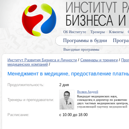
Об Институте
Тренеры
Клиенты
Программы в будни
Програ
Выездные программы
Институт Развития Бизнеса и Личности
/
Семинары и тренинги
/
Про
медицинских компаний
/
Менеджмент в медицине, предоставление платны
Продолжительность:
2 дня
Волков Андрей
Кандидат медицинских наук,
Тренеры и преподаватели:
совладелец и директор по развитию
двух частных медицинских центров,
управляющий партнер медицинской
консалтинговой компании
Расписание:
с 10.00 до 18.00