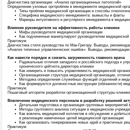
Диагностика организации: «Анализ организационных патологий»
Определение узловых оргпроблем в менеджменте медицинской орга
Типы проблем медицинской организации и способы этиологич
Специфика медицинского менеджмента: вымыслы и факты
Маркеры интуитивного и регулярного менеджмента в медицин
Влияние руководителя на эффективность работы клиники
Мифы руководителя медицинской организации
Как подчиненные манипулируют руководителем медицинской 
Практикум:
Диагностика стиля руководства по Мак-Грегору. Выводы, рекоменда
«Анализ типичных управленческих ошибок». Выводы, рекомендации
Как навести порядок и снизить загруженность главного врача
Радикальные отличия западного и российского подхода к упр
хронического цейтнота директора клиники
Как измерить и повысить управляемость медицинской органи
Организационная структура медицинской организации, отличи
Методика определения служебных функций отделений и меди
Как формируются должностные инструкции (обязанности) мед
Практикум:
Пошаговый алгоритм разработки организационной структуры клиник
Вовлечение медицинского персонала в разработку решений ак
Детальная подготовка и организация групповых мероприятий 
Методы группового анализа ситуации в медицинском учрежд
Как вовлечь медицинский коллектив в обсуждение и добиться
в реализации намеченных целей медицинской организации
Как организовать генерирование новых идей и практичных ре
Практикум: