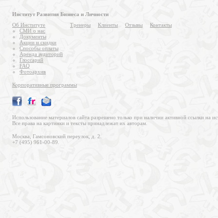
Институт Развития Бизнеса и Личности
Об Институте
Тренеры
Клиенты
Отзывы
Контакты
СМИ о нас
Документы
Акции и скидки
Способы оплаты
Аренда аудиторий
Глоссарий
FAQ
Фотоархив
Корпоративные программы
Использование материалов сайта разрешено только при наличии активной ссылки на ис
Все права на картинки и тексты принадлежат их авторам.
Москва, Гамсоновский переулок, д. 2.
+7 (495) 961-00-89.