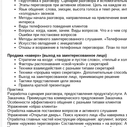
Подготовка к разговору. Сценарий разговора и вспомогатель
Этапы переговоров при активном обзвоне. Цель на каждом из
Язык общения: слова, эмоции, высота голоса и темп речи, ин
«холодных» звонков
Методы начала разговора, направленные на привлечение вни
интереса
Виды телефонного поведения клиентов
Вопросы: когда, какие, зачем. Виды вопросов. Что и о чем с
Ошибки при постановке вопросов
Методы активного заинтересованного слушания. «Телефонна
Искусство овладения с инициативой
Отказы и возражение в телефонных переговорах. План по по
Продажа «наверх» (выход на заинтересованное лицо)
Стратегии на входе: «твердое и пустое слово», «теплый и хо
Факторы распознавания «свой-чужой» у секретарей
Техники взаимодействия с разными типами секретарей
Техники «прорыва через секретаря». Дополнительные способ
Выход на заинтересованное лицо, принимающее решение
Тактики представления цели звонка
Правила краткой презентации
Практика:
Разработка сценария разговора, предоставления продукта/услуги. 
Заказчика. Преимущества коммерческого предложения Заказчика
Особенности эффективного общения с разными типами клиентов
Упражнение «образ клиента»
Отработка навыков постановки вопросов и активного слушания
Упражнение «Открытая дверь». Поиск нужного лица «Вы наверняка зн
Отработка главных частей конструкции обращения: аргумент, вопрос
Прием «кружево переговоров» Составление «кружева » на вопрос: 