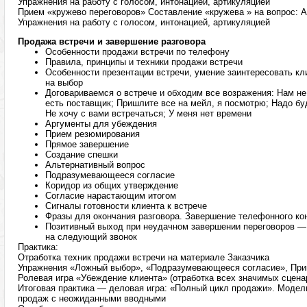
Упражнения на работу с голосом, интонацией, артикуляцией
Прием «кружево переговоров» Составление «кружева » на вопрос: 
Упражнения на работу с голосом, интонацией, артикуляцией
Продажа встречи и завершение разговора
Особенности продажи встречи по телефону
Правила, принципы и техники продажи встречи
Особенности презентации встречи, умение заинтересовать к
на выбор
Договариваемся о встрече и обходим все возражения: Нам не 
есть поставщик; Пришлите все на мейл, я посмотрю; Надо бу
Не хочу с вами встречаться; У меня нет времени
Аргументы для убеждения
Прием резюмирования
Прямое завершение
Создание спешки
Альтернативный вопрос
Подразумевающееся согласие
Коридор из общих утверждение
Согласие нарастающим итогом
Сигналы готовности клиента к встрече
Фразы для окончания разговора. Завершение телефонного ко
Позитивный выход при неудачном завершении переговоров —
на следующий звонок
Практика:
Отработка техник продажи встречи на материале Заказчика
Упражнения «Ложный выбор», «Подразумевающееся согласие», Прин
Ролевая игра «Убеждение клиента» (отработка всех значимых сцена
Итоговая практика — деловая игра: «Полный цикл продажи». Модел
продаж с неожиданными вводными