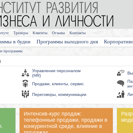
итуте
Тренеры
Клиенты
Отзывы
Контакты
аммы в будни
Программы выходного дня
Корпоратив
е программы
м
Управление персоналом
Вы
(HR)
Па
Продажи, клиенты, сервис
ин
Переговоры, коммуникации
Ли
Интенсив-курс продаж:
Разр
телефонные продажи, продажи в
моде
е.
конкурентной среде, влияние в
продажах