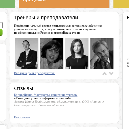
Тренеры и преподаватели
Профессиональный состав привлекаемых к процессу обучения
успешных экспертов, консультантов, психологов - лучшие
профессионалы из России и европейских стран.
2
о
А
Все тренеры и преподаватели
Отзывы
Копирайтинг. Мастерство написания текстов.
«Емко, доступно, комфортно, отлично!»
Аврина Ирина Владимировна, администратор, ООО «Алина» г.
Новомичуринск, Рязанская область
Все отзывы