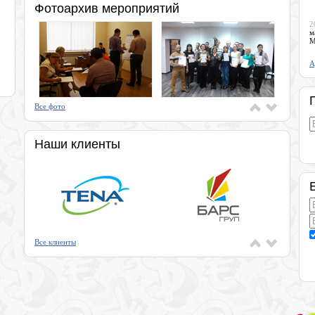
Фотоархив мероприятий
2
м
М
А
Все фото
Наши клиенты
Все клиенты