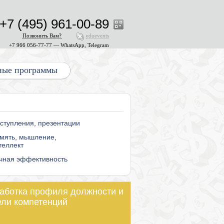
+7 (495) 961-00-89
Позвонить Вам?
eduevents
+7 966 056-77-77 — WhatsApp, Telegram
ные программы
ступления, презентации
мять, мышление,
теллект
чная эффективность
аботка профиля должности и
ли компетенций