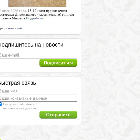
0 июля 2026 года.
18-19 июля прошла очная
астерская Директивного (классического) гипноза
ихаила Миллера
Подробнее
рхив новостей
Подпишитесь на новости
Быстрая связь