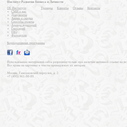
Институт Развития Бизнеса и Личности
Об Институте
Тренеры
Клиенты
Отзывы
Контакты
СМИ о нас
Документы
Акции и скидки
Способы оплаты
Аренда аудиторий
Глоссарий
FAQ
Фотоархив
Корпоративные программы
Использование материалов сайта разрешено только при наличии активной ссылки на ис
Все права на картинки и тексты принадлежат их авторам.
Москва, Гамсоновский переулок, д. 2.
+7 (495) 961-00-89.