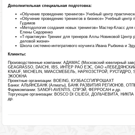
Дополнительная специальная подготовка:
«Обучение проведению тренингов» Учебный центр практическо
«Обучение проведению тренингов в бизнесе» Учебный центр п
Гудимов
«Методология создания новых тренингов» Мастер-Класс для
Елены Сидоренко
«Т-практикум» Тренинг для тренеров Аллы Новиковой Центр 
деловой жизни»
Школа системно-интегративого коучинга Ивана Рыбкина и Эд
Клиенты:
Производственные компании: АДАМАС (Московский ювелирный за
GEAGRASSO, DAICHI, IBS, ИНТЕР РАО ЕЭС, ОАО «ЛЕБЕДЯНСКИ
KNAUF, MICHELIN, МИАССМЕБЕЛЬ, НАРХОЗСТРОЙ, РУСГИДРО, Stor
ЭКООКНА
Проектные организации: BOEING, КУЗБАССГИПРОШАХТ
Банки: АЛЬЯНСБАНК (Алматы), БАНК РАЗВИТИЯ РЕГИОНОВ, ОТ
Фармкомпании: SANOFI-AVENTIS, СПРЭЙ, ФЕРРОСАН и др.
Торгующие организации: BOSCO DI CILIEGI, ДОЛЬЧЕВИТА, НИКП
др.