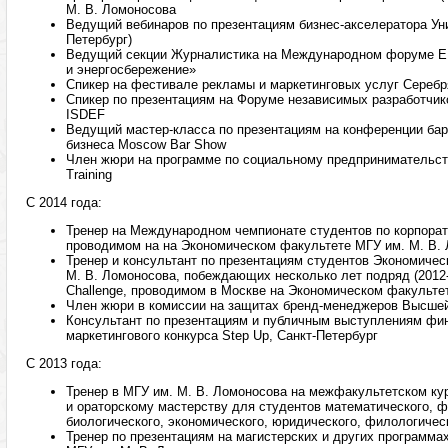
М. В. Ломоносова
Ведущий вебинаров по презентациям бизнес-акселератора Ун
Петербург)
Ведущий секции Журналистика на Международном форуме E
и энергосбережение»
Спикер на фестивале рекламы и маркетинговых услуг Сереб
Спикер по презентациям на Форуме независимых разработчик
ISDEF
Ведущий мастер-класса по презентациям на конференции бар
бизнеса Moscow Bar Show
Член жюри на программе по социальному предпринимательств
Training
С 2014 года:
Тренер на Международном чемпионате студентов по корпорат
проводимом на на Экономическом факультете МГУ им. М. В.
Тренер и консультант по презентациям студентов Экономичес
М. В. Ломоносова, побеждающих несколько лет подряд (2012-2
Challenge, проводимом в Москве на Экономическом факульте
Член жюри в комиссии на защитах бренд-менеджеров Высше
Консультант по презентациям и публичным выступлениям фи
маркетингового конкурса Step Up, Санкт-Петербург
С 2013 года:
Тренер в МГУ им. М. В. Ломоносова на межфакультетском ку
и ораторскому мастерству для студентов математического, ф
биологического, экономического, юридического, филологичес
Тренер по презентациям на магистерских и других программа