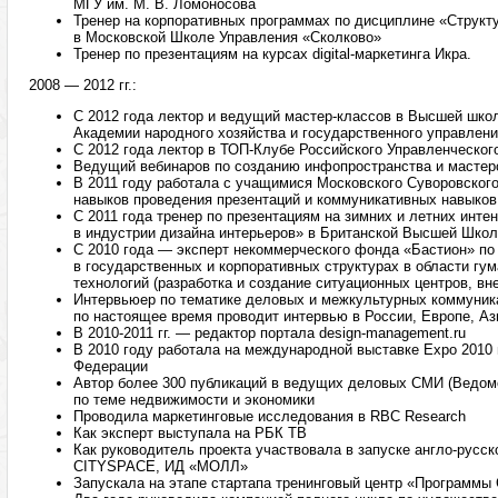
МГУ им. М. В. Ломоносова
Тренер на корпоративных программах по дисциплине «Структ
в Московской Школе Управления «Сколково»
Тренер по презентациям на курсах digital-маркетинга Икра.
2008 — 2012 гг.:
С 2012 года лектор и ведущий мастер-классов в Высшей шко
Академии народного хозяйства и государственного управлен
C 2012 года лектор в ТОП-Клубе Российского Управленческо
Ведущий вебинаров по созданию инфопространства и мастер
В 2011 году работала с учащимися Московского Суворовског
навыков проведения презентаций и коммуникативных навыков
С 2011 года тренер по презентациям на зимних и летних инт
в индустрии дизайна интерьеров» в Британской Высшей Школ
С 2010 года — эксперт некоммерческого фонда «Бастион» по
в государственных и корпоративных структурах в области г
технологий (разработка и создание ситуационных центров, вне
Интервьюер по тематике деловых и межкультурных коммуникац
по настоящее время проводит интервью в России, Европе, Аз
В 2010-2011 гг. — редактор портала design-management.ru
В 2010 году работала на международной выставке Expo 2010
Федерации
Автор более 300 публикаций в ведущих деловых СМИ (Ведомо
по теме недвижимости и экономики
Проводила маркетинговые исследования в RBC Research
Как эксперт выступала на РБК ТВ
Как руководитель проекта участвовала в запуске англо-русск
CITYSPACE, ИД «МОЛЛ»
Запускала на этапе стартапа тренинговый центр «Программ