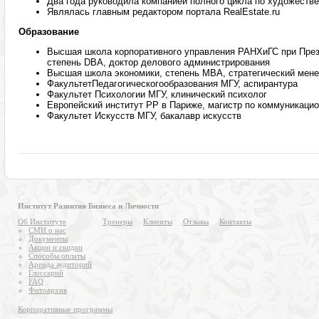
Два года руководила компанией полного цикла по художестве
Являлась главным редактором портала RealEstate.ru
Образование
Высшая школа корпоративного управления РАНХиГС при През
степень DBA, доктор делового администрирования
Высшая школа экономики, степень МВА, стратегический мен
ФакультетПедагогическогообразования МГУ, аспирантура
Факультет Психологии МГУ, клинический психолог
Европейский институт PP в Париже, магистр по коммуникац
Факультет Искусств МГУ, бакалавр искусств
Институт Развития Бизнеса и Личности
Об Институте
Тренеры
Клиенты
Отзывы
Контакты
СМИ о нас
Документы
Акции и скидки
Способы оплаты
Аренда аудиторий
Глоссарий
FAQ
Фотоархив
Корпоративные программы