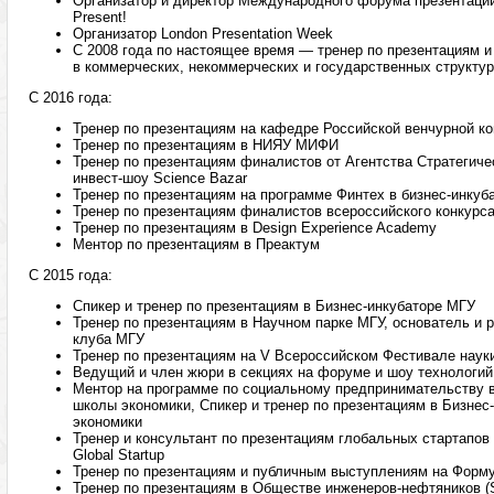
Организатор и директор Международного форума презентаци
Present!
Организатор London Presentation Week
С 2008 года по настоящее время — тренер по презентациям 
в коммерческих, некоммерческих и государственных структу
C 2016 года:
Тренер по презентациям на кафедре Российской венчурной к
Тренер по презентациям в НИЯУ МИФИ
Тренер по презентациям финалистов от Агентства Стратегиче
инвест-шоу Science Bazar
Тренер по презентациям на программе Финтех в бизнес-инкуба
Тренер по презентациям финалистов всероссийского конкурс
Тренер по презентациям в Design Experience Academy
Ментор по презентациям в Преактум
С 2015 года:
Спикер и тренер по презентациям в Бизнес-инкубаторе МГУ
Тренер по презентациям в Научном парке МГУ, основатель и 
клуба МГУ
Тренер по презентациям на V Всероссийском Фестивале наук
Ведущий и член жюри в секциях на форуме и шоу технологи
Ментор на программе по социальному предпринимательству 
школы экономики, Спикер и тренер по презентациям в Бизне
экономики
Тренер и консультант по презентациям глобальных стартап
Global Startup
Тренер по презентациям и публичным выступлениям на Форм
Тренер по презентациям в Обществе инженеров-нефтяников (SP