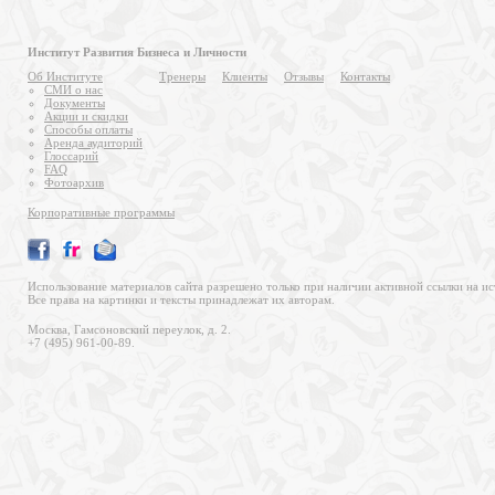
Институт Развития Бизнеса и Личности
Об Институте
Тренеры
Клиенты
Отзывы
Контакты
СМИ о нас
Документы
Акции и скидки
Способы оплаты
Аренда аудиторий
Глоссарий
FAQ
Фотоархив
Корпоративные программы
Использование материалов сайта разрешено только при наличии активной ссылки на ис
Все права на картинки и тексты принадлежат их авторам.
Москва, Гамсоновский переулок, д. 2.
+7 (495) 961-00-89.