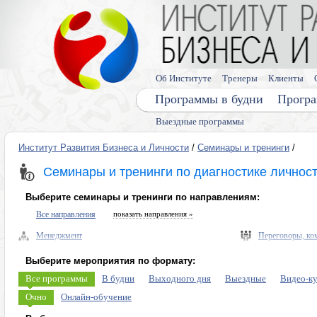
Об Институте
Тренеры
Клиенты
Программы в будни
Програ
Выездные программы
Институт Развития Бизнеса и Личности
/
Семинары и тренинги
/
Семинары и тренинги по диагностике личнос
Выберите семинары и тренинги по направлениям:
Все направления
показать направления »
Менеджмент
Переговоры, ко
Управленческие навыки, лидерство
Выступления, п
Выберите мероприятия по формату:
Безопасность бизнеса, риски
Память, мышлен
Все программы
В будни
Выходного дня
Выездные
Видео-к
Экономика, право
Диагностика ли
Очно
Онлайн-обучение
Налоговое планирование
Личная эффекти