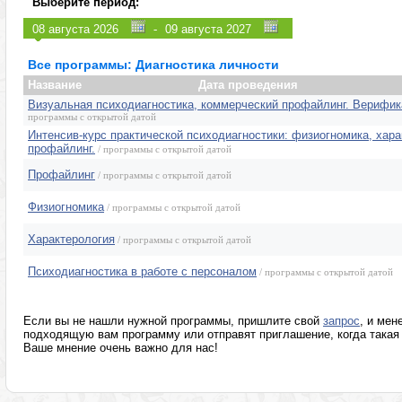
Выберите период:
Управление персоналом (HR)
Эмоции, конфли
-
Продажи, клиенты, сервис
Программы для
Маркетинг, реклама, PR, копирайтинг
Розница, аптеки
Все программы: Диагностика личности
Секретариат, делопроизводство, этикет
Программы изв
Название
Дата проведения
Визуальная психодиагностика, коммерческий профайлинг. Верифи
программы с открытой датой
Интенсив-курс практической психодиагностики: физиогномика, хара
профайлинг.
/ программы с открытой датой
Профайлинг
/ программы с открытой датой
Физиогномика
/ программы с открытой датой
Характерология
/ программы с открытой датой
Психодиагностика в работе с персоналом
/ программы с открытой датой
Если вы не нашли нужной программы, пришлите свой
запрос
, и мен
подходящую вам программу или отправят приглашение, когда такая 
Ваше мнение очень важно для нас!