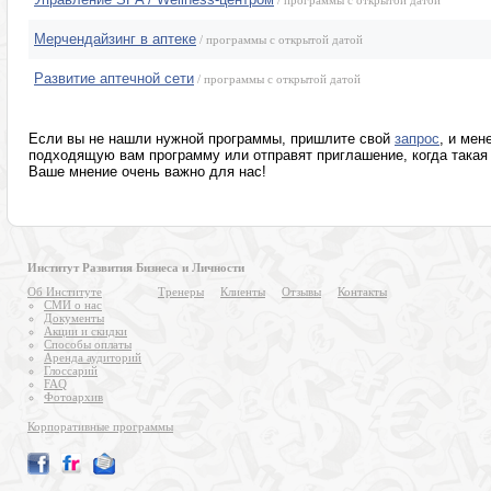
/ программы с открытой датой
Мерчендайзинг в аптеке
/ программы с открытой датой
Развитие аптечной сети
/ программы с открытой датой
Если вы не нашли нужной программы, пришлите свой
запрос
, и мен
подходящую вам программу или отправят приглашение, когда такая 
Ваше мнение очень важно для нас!
Институт Развития Бизнеса и Личности
Об Институте
Тренеры
Клиенты
Отзывы
Контакты
СМИ о нас
Документы
Акции и скидки
Способы оплаты
Аренда аудиторий
Глоссарий
FAQ
Фотоархив
Корпоративные программы