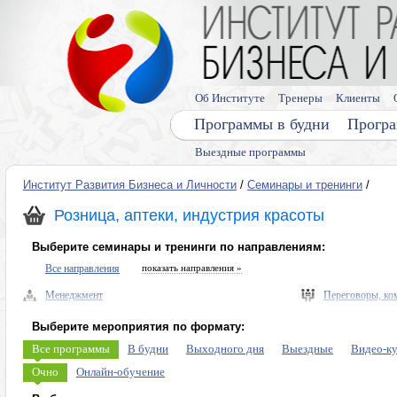
Об Институте
Тренеры
Клиенты
Программы в будни
Програ
Выездные программы
Институт Развития Бизнеса и Личности
/
Семинары и тренинги
/
Розница, аптеки, индустрия красоты
Выберите семинары и тренинги по направлениям:
Все направления
показать направления »
Менеджмент
Переговоры, ко
Управленческие навыки, лидерство
Выступления, п
Выберите мероприятия по формату:
Безопасность бизнеса, риски
Память, мышлен
Все программы
В будни
Выходного дня
Выездные
Видео-к
Экономика, право
Диагностика ли
Очно
Онлайн-обучение
Налоговое планирование
Личная эффекти