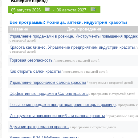
Выберите период:
Управление персоналом (HR)
Эмоции, конфли
-
Продажи, клиенты, сервис
Программы для
Маркетинг, реклама, PR, копирайтинг
Розница, аптеки
Все программы: Розница, аптеки, индустрия красоты
Секретариат, делопроизводство, этикет
Программы изв
Название
Дата проведения
Управление продажами в рознице. Инструменты повышения продаж
с открытой датой
Красота как бизнес. Управление предприятием индустрии красоты
/
с открытой датой
Торговая безопасность
/ программы с открытой датой
Как открыть салон красоты
/ программы с открытой датой
Управление персоналом салона красоты
/ программы с открытой датой
Эффективные продажи в Салоне красоты
/ программы с открытой датой
Повышение продаж и предотвращение потерь в рознице
/ программы с
Инструменты повышения прибыли салона красоты
/ программы с откры
Администратор салона красоты
/ программы с открытой датой
Управление SPA / Wellness-центром