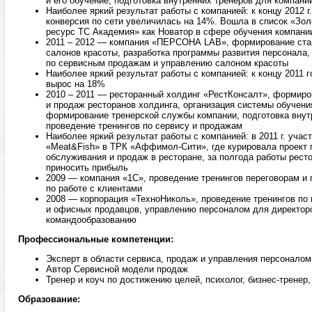
и его обучение, подготовка внутренних тренеров для компани
Наиболее яркий результат работы с компанией: к концу 2012 г.
конверсия по сети увеличилась на 14%. Вошла в список «Зол
ресурс ТС Академия» как Новатор в сфере обучения компани
2011 – 2012 — компания «ПЕРСОНА LAB», формирование ста
салонов красоты, разработка программы развития персонала,
по сервисным продажам и управлению салоном красоты
Наиболее яркий результат работы с компанией: к концу 2011 
вырос на 18%
2010 – 2011 — ресторанный холдинг «РестКонсалт», формир
и продаж ресторанов холдинга, организация системы обучен
формирование тренерской службы компании, подготовка внут
проведение тренингов по сервису и продажам
Наиболее яркий результат работы с компанией: в 2011 г. учас
«Meat&Fish» в ТРК «Аффимол-Сити», где курировала проект
обслуживания и продаж в ресторане, за полгода работы рест
приносить прибыль
2009 — компания «1С», проведение тренингов переговорам и
по работе с клиентами
2008 — корпорация «ТехноНиколь», проведение тренингов по
и офисных продавцов, управлению персоналом для директор
командообразованию
Профессиональные компетенции:
Эксперт в области сервиса, продаж и управления персоналом
Автор Сервисной модели продаж
Тренер и коуч по достижению целей, психолог, бизнес-тренер, 
Образование: