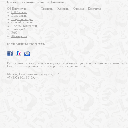
Институт Развития Бизнеса и Личности
Об Институте
Тренеры
Клиенты
Отзывы
Контакты
СМИ о нас
Документы
Акции и скидки
Способы оплаты
Аренда аудиторий
Глоссарий
FAQ
Фотоархив
Корпоративные программы
Использование материалов сайта разрешено только при наличии активной ссылки на ис
Все права на картинки и тексты принадлежат их авторам.
Москва, Гамсоновский переулок, д. 2.
+7 (495) 961-00-89.