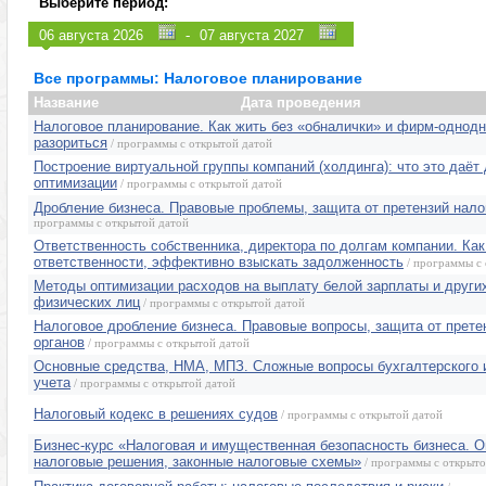
Выберите период:
Управление персоналом (HR)
Эмоции, конфли
-
Продажи, клиенты, сервис
Программы для
Маркетинг, реклама, PR, копирайтинг
Розница, аптеки
Все программы: Налоговое планирование
Секретариат, делопроизводство, этикет
Программы изв
Название
Дата проведения
Налоговое планирование. Как жить без «обналички» и фирм-однодн
разориться
/ программы с открытой датой
Построение виртуальной группы компаний (холдинга): что это даёт
оптимизации
/ программы с открытой датой
Дробление бизнеса. Правовые проблемы, защита от претензий нало
программы с открытой датой
Ответственность собственника, директора по долгам компании. Как
ответственности, эффективно взыскать задолженность
/ программы с 
Методы оптимизации расходов на выплату белой зарплаты и други
физических лиц
/ программы с открытой датой
Налоговое дробление бизнеса. Правовые вопросы, защита от прете
органов
/ программы с открытой датой
Основные средства, НМА, МПЗ. Сложные вопросы бухгалтерского и
учета
/ программы с открытой датой
Налоговый кодекс в решениях судов
/ программы с открытой датой
Бизнес-курс «Налоговая и имущественная безопасность бизнеса. 
налоговые решения, законные налоговые схемы»
/ программы с открыто