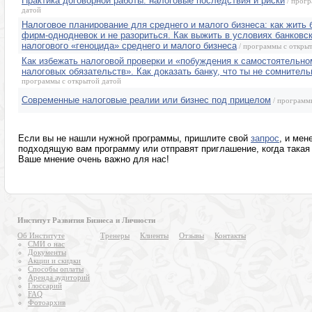
Практика договорной работы: налоговые последствия и риски
/ прогр
датой
Налоговое планирование для среднего и малого бизнеса: как жить 
фирм-однодневок и не разориться. Как выжить в условиях банковск
налогового «геноцида» среднего и малого бизнеса
/ программы с откры
Как избежать налоговой проверки и «побуждения к самостоятельн
налоговых обязательств». Как доказать банку, что ты не сомнител
программы с открытой датой
Современные налоговые реалии или бизнес под прицелом
/ программ
Если вы не нашли нужной программы, пришлите свой
запрос
, и мен
подходящую вам программу или отправят приглашение, когда такая 
Ваше мнение очень важно для нас!
Институт Развития Бизнеса и Личности
Об Институте
Тренеры
Клиенты
Отзывы
Контакты
СМИ о нас
Документы
Акции и скидки
Способы оплаты
Аренда аудиторий
Глоссарий
FAQ
Фотоархив