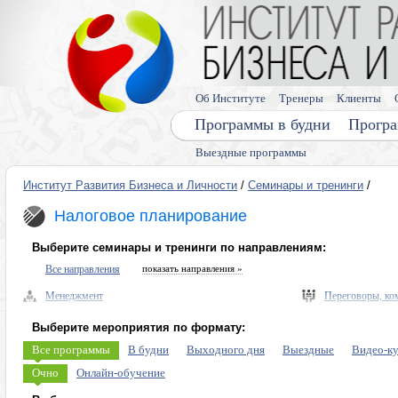
Об Институте
Тренеры
Клиенты
Программы в будни
Програ
Выездные программы
Институт Развития Бизнеса и Личности
/
Семинары и тренинги
/
Налоговое планирование
Выберите семинары и тренинги по направлениям:
Все направления
показать направления »
Менеджмент
Переговоры, ко
Управленческие навыки, лидерство
Выступления, п
Выберите мероприятия по формату:
Безопасность бизнеса, риски
Память, мышлен
Все программы
В будни
Выходного дня
Выездные
Видео-к
Экономика, право
Диагностика ли
Очно
Онлайн-обучение
Налоговое планирование
Личная эффекти