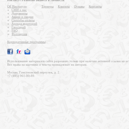
Институт Развития Бизнеса и Личности
Об Институте
Тренеры
Клиенты
Отзывы
Контакты
СМИ о нас
Документы
Акции и скидки
Способы оплаты
Аренда аудиторий
Глоссарий
FAQ
Фотоархив
Корпоративные программы
Использование материалов сайта разрешено только при наличии активной ссылки на ис
Все права на картинки и тексты принадлежат их авторам.
Москва, Гамсоновский переулок, д. 2.
+7 (495) 961-00-89.