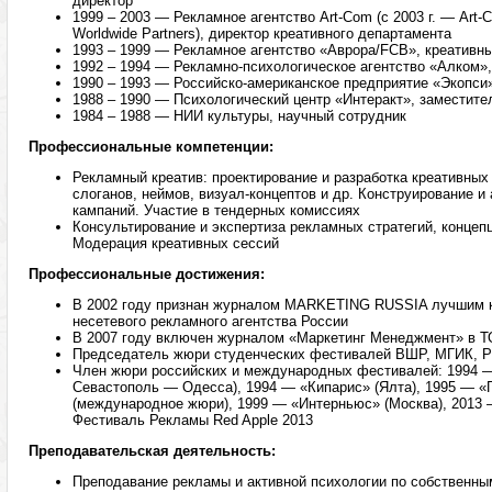
директор
1999 – 2003 — Рекламное агентство Art-Com (с 2003 г. — Art-
Worldwide Partners), директор креативного департамента
1993 – 1999 — Рекламное агентство «Аврора/FCB», креативн
1992 – 1994 — Рекламно-психологическое агентство «Алком»
1990 – 1993 — Российско-американское предприятие «Экопси»
1988 – 1990 — Психологический центр «Интеракт», заместите
1984 – 1988 — НИИ культуры, научный сотрудник
Профессиональные компетенции:
Рекламный креатив: проектирование и разработка креативны
слоганов, неймов, визуал-концептов и др. Конструирование и
кампаний. Участие в тендерных комиссиях
Консультирование и экспертиза рекламных стратегий, концеп
Модерация креативных сессий
Профессиональные достижения:
В 2002 году признан журналом MARKETING RUSSIA лучшим 
несетевого рекламного агентства России
В 2007 году включен журналом «Маркетинг Менеджмент» в Т
Председатель жюри студенческих фестивалей ВШР, МГИК, Р
Член жюри российских и международных фестивалей: 1994 —
Севастополь — Одесса), 1994 — «Кипарис» (Ялта), 1995 — «Го
(международное жюри), 1999 — «Интерньюс» (Москва), 201
Фестиваль Рекламы Red Apple 2013
Преподавательская деятельность:
Преподавание рекламы и активной психологии по собственн