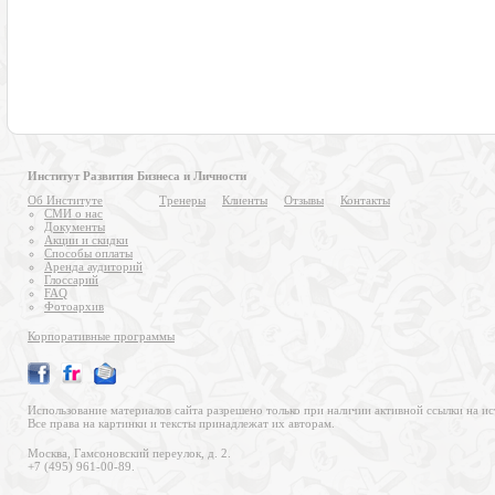
Институт Развития Бизнеса и Личности
Об Институте
Тренеры
Клиенты
Отзывы
Контакты
СМИ о нас
Документы
Акции и скидки
Способы оплаты
Аренда аудиторий
Глоссарий
FAQ
Фотоархив
Корпоративные программы
Использование материалов сайта разрешено только при наличии активной ссылки на ис
Все права на картинки и тексты принадлежат их авторам.
Москва, Гамсоновский переулок, д. 2.
+7 (495) 961-00-89.