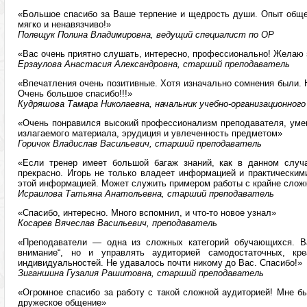
«Большое спасибо за Ваше терпение и щедрость души. Опыт обще
мягко и ненавязчиво!»
Полещук Полина Владимировна, ведущий специалист по ОР
«Вас очень приятно слушать, интересно, профессионально! Желаю 
Ерзаулова Анастасия Александровна, старший преподаватель
«Впечатления очень позитивные. Хотя изначально сомнения были. 
Очень большое спасибо!!!»
Кудряшова Тамара Николаевна, начальник учебно-организационног
«Очень понравился высокий профессионализм преподавателя, умен
излагаемого материала, эрудиция и увлеченность предметом»
Горичок Владислав Васильевич, старший преподаватель
«Если тренер имеет большой багаж знаний, как в данном случ
прекрасно. Игорь не только владеет информацией и практическим
этой информацией. Может служить примером работы с крайне слож
Исраилова Татьяна Анатольевна, старший преподаватель
«Спасибо, интересно. Много вспомнил, и что-то новое узнал»
Косарев Вячеслав Васильевич, преподаватель
«Преподаватели — одна из сложных категорий обучающихся. В
внимание“, но и управлять аудиторией самодостаточных, креа
индивидуальностей. Не удавалось почти никому до Вас. Спасибо!»
Зиганшина Гузалия Рашитовна, старший преподаватель
«Огромное спасибо за работу с такой сложной аудиторией! Мне был
дружеское общение»