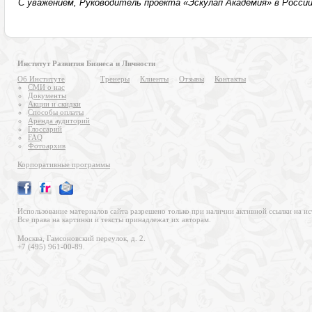
С уважением, Руководитель проекта «Эскулап Академия» в Росси
Институт Развития Бизнеса и Личности
Об Институте
Тренеры
Клиенты
Отзывы
Контакты
СМИ о нас
Документы
Акции и скидки
Способы оплаты
Аренда аудиторий
Глоссарий
FAQ
Фотоархив
Корпоративные программы
Использование материалов сайта разрешено только при наличии активной ссылки на ис
Все права на картинки и тексты принадлежат их авторам.
Москва, Гамсоновский переулок, д. 2.
+7 (495) 961-00-89.