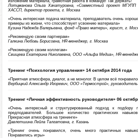
изложение материала, грамотная работа в команде! Так держать!"
Лотцманова Ольга Хачатуровна, «Совместный проект МГУПП
ХАССП, директор проекта, г. Москва
«Очень интересная подача материала, преподаватель очень хорошо 
примеры из жизни, что способствует усвоению материала»
Кузина Надежда Валерьевна, фонд «Право матери», юрист, г. Мос
«Рекомендую своим партнерам»
Галкина Любовь Борисовна, HR-менеджер, г. Москва
«Рекомендую своим коллегам»
Свищева Екатерина Николаевна, ООО «Альфа Медиа», HR-менеджер
Тренинг «Психология управления» 14 октября 2014 года
«Приятная атмосфера, диалог, а не монолог. В целом всё понравил
Вербицкий Александр Игоревич, ООО «Термострой», руководитель 
Тренинг «Личная эффективность руководителя» 06 октябр
«Очень интересный и структурированный подход к подбору п
предподавателей. Большое количество практических навыко
Прекрасная атмосфера на тренинге»
Давлетшина Лейла Талгатовна, г. Казань
«Тренинг очень понравился, очень много практичных навык
Понравились игры»