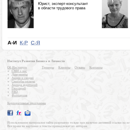
Юрист, эксперт-консультант
в области трудового права
А-И
К-Р
С-Я
Институт Развития Бизнеса и Личности
Об Институте
Тренеры
Клиенты
Отзывы
Контакты
СМИ о нас
Документы
Акции и скидки
Способы оплаты
Аренда аудиторий
Глоссарий
FAQ
Фотоархив
Корпоративные программы
Использование материалов сайта разрешено только при наличии активной ссылки на ис
Все права на картинки и тексты принадлежат их авторам.