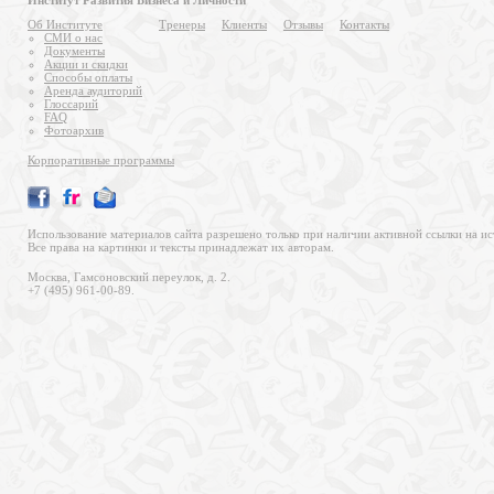
Институт Развития Бизнеса и Личности
Об Институте
Тренеры
Клиенты
Отзывы
Контакты
СМИ о нас
Документы
Акции и скидки
Способы оплаты
Аренда аудиторий
Глоссарий
FAQ
Фотоархив
Корпоративные программы
Использование материалов сайта разрешено только при наличии активной ссылки на ис
Все права на картинки и тексты принадлежат их авторам.
Москва, Гамсоновский переулок, д. 2.
+7 (495) 961-00-89.