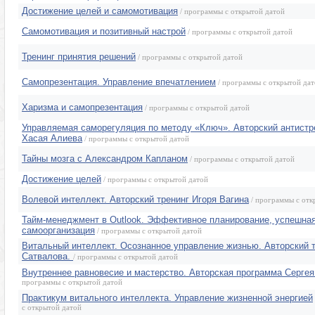
Достижение целей и самомотивация
/ программы с открытой датой
Самомотивация и позитивный настрой
/ программы с открытой датой
Тренинг принятия решений
/ программы с открытой датой
Самопрезентация. Управление впечатлением
/ программы с открытой да
Харизма и самопрезентация
/ программы с открытой датой
Управляемая саморегуляция по методу «Ключ». Авторский антистр
Хасая Алиева
/ программы с открытой датой
Тайны мозга с Александром Капланом
/ программы с открытой датой
Достижение целей
/ программы с открытой датой
Волевой интеллект. Авторский тренинг Игоря Вагина
/ программы с отк
Тайм-менеджмент в Outlook. Эффективное планирование, успешна
самоорганизация
/ программы с открытой датой
Витальный интеллект. Осознанное управление жизнью. Авторский 
Сатвалова.
/ программы с открытой датой
Внутреннее равновесие и мастерство. Авторская программа Серге
программы с открытой датой
Практикум витального интеллекта. Управление жизненной энергией
с открытой датой