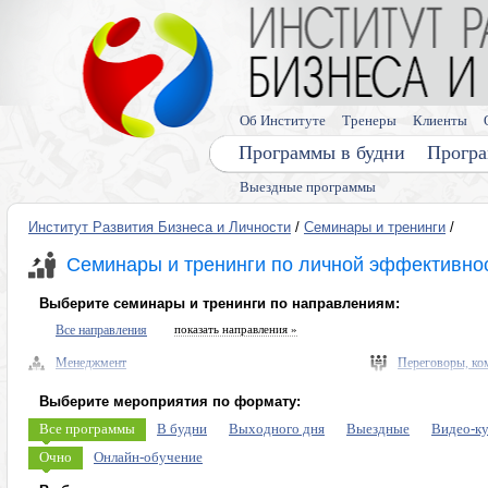
Об Институте
Тренеры
Клиенты
Программы в будни
Програ
Выездные программы
Институт Развития Бизнеса и Личности
/
Семинары и тренинги
/
Семинары и тренинги по личной эффективно
Выберите семинары и тренинги по направлениям:
Все направления
показать направления »
Менеджмент
Переговоры, ко
Управленческие навыки, лидерство
Выступления, п
Выберите мероприятия по формату:
Безопасность бизнеса, риски
Память, мышлен
Все программы
В будни
Выходного дня
Выездные
Видео-к
Экономика, право
Диагностика ли
Очно
Онлайн-обучение
Налоговое планирование
Личная эффекти