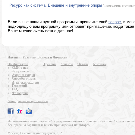
Ресурс как система. Внешние и внутренние опоры
/ программы с открыт
Если вы не нашли нужной программы, пришлите свой
запрос
, и мен
подходящую вам программу или отправят приглашение, когда такая 
Ваше мнение очень важно для нас!
Институт Развития Бизнеса и Личности
Об Институте
Тренеры
Клиенты
Отзывы
Контакты
СМИ о нас
Документы
Акции и скидки
Способы оплаты
Аренда аудиторий
Глоссарий
FAQ
Фотоархив
Корпоративные программы
Использование материалов сайта разрешено только при наличии активной ссылки на ис
Все права на картинки и тексты принадлежат их авторам.
Москва, Гамсоновский переулок, д. 2.