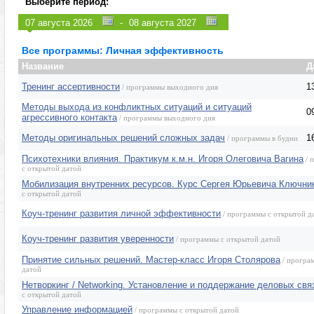
Выберите период:
Управление персоналом (HR)
Эмоции, конфли
-
Продажи, клиенты, сервис
Программы для
Маркетинг, реклама, PR, копирайтинг
Розница, аптеки
Все программы: Личная эффективность
Секретариат, делопроизводство, этикет
Программы изв
Название
Д
Тренинг ассертивности
1
/ программы выходного дня
Методы выхода из конфликтных ситуаций и ситуаций
0
агрессивного контакта
/ программы выходного дня
Методы оригинальных решений сложных задач
1
/ программы в будни
Психотехники влияния. Практикум к.м.н. Игоря Олеговича Вагина
/ 
с открытой датой
Мобилизация внутренних ресурсов. Курс Сергея Юрьевича Ключни
с открытой датой
Коуч-тренинг развития личной эффективности
/ программы с открытой д
Коуч-тренинг развития уверенности
/ программы с открытой датой
Принятие сильных решений. Мастер-класс Игоря Столярова
/ програ
датой
Нетворкинг / Networking. Установление и поддержание деловых свя
с открытой датой
Управление информацией
/ программы с открытой датой