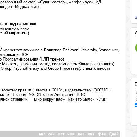
ресторанный сектор: «Суши мастер», «Кофе хаус», ИД
пендент Медиа» и др.
В
льтет журналистики
нтального кино
ский маркетинг)
верситет коучинга г. Ванкувер Erickson University, Vancouver,
ртификация ICF
о Программирования (НЛП тренер)
rapy Мюнхен, Германия (метод системно-семейных расстановок)
for Group Psychotherapy and Group Processes), специальность
 золотых правил», выход в 2013г., издательство «ЭКСМО»
алах: 1 канал, NG, 31 канал Австралия, ВВС:
ной странник», «Мир вокруг нас» «Как это было», «Жди
авг
сен
окт
ноя
дек
янв
фев
Дней