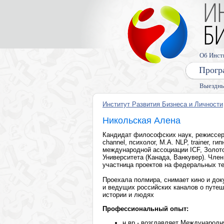
Об Инст
Прогр
Выездны
Институт Развития Бизнеса и Личности
Никольская Алена
Кандидат философских наук, режиссер 
channel, психолог, M.A. NLP, trainer, г
международной ассоциации ICF, Золот
Университета (Канада, Ванкувер). Чле
участница проектов на федеральных т
Проехала полмира, снимает кино и до
и ведущих российских каналов о путеш
истории и людях
Профессиональный опыт:
н.вр - возглавляет Международ