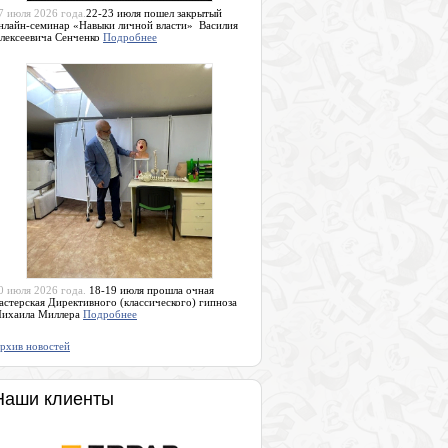
7 июля 2026 года.
22-23 июля пошел закрытый
нлайн-семинар «Навыки личной власти» Василия
лексеевича Сенченко
Подробнее
0 июля 2026 года.
18-19 июля прошла очная
астерская Директивного (классического) гипноза
ихаила Миллера
Подробнее
рхив новостей
Наши клиенты