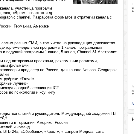
2
о
канала, участница программ
А
еле», «Время покажет» и др.
ographic channel. Разработка форматов и стратегии канала с
России, Германии, Америке
в самых разных СМИ, в том числе на руководящих должностях
дактор еженедельной программы 1 канал, программный
р и ведущий программы 1 канал, 5 канал, Сhannel 31 Австралия
м над авторскими проектами, рекламными роликами,
нными фильмами
режиссер и продюсер по России, для канала National Geographic
ралии
т рубрики «Travel»
бряный лучник»
2
 международной ассоциации ICF
м
сов по психологии и коучингу
М
А
медиатехнологий и руководитель Международной академии ТВ
РУДН
ренинги в Германии, Америке, России
ителей и команд
: ВТБ 24», «Сбербанк», «Крост», «Газпром Медиа», сеть