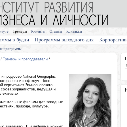
итуте
Тренеры
Клиенты
Отзывы
Контакты
аммы в будни
Программы выходного дня
Корпоратив
е программы
/
Тренеры и преподаватели
/
и продюсер National Geographic
ипнотерапевт и шеф-коуч. Член
ой сертификат Эриксоновского
н союза журналистов, ведущая и
елеканалах
кументальные фильмы для западных
ествиях, природе, культуре,
ную академию ТВ и информационных