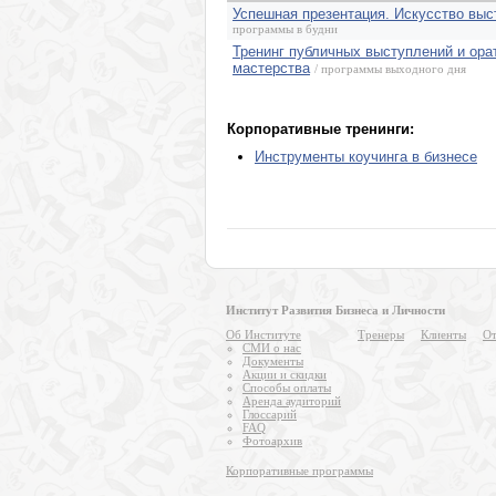
Успешная презентация. Искусство выс
программы в будни
Тренинг публичных выступлений и ора
мастерства
/ программы выходного дня
Корпоративные тренинги:
Инструменты коучинга в бизнесе
Институт Развития Бизнеса и Личности
Об Институте
Тренеры
Клиенты
От
СМИ о нас
Документы
Акции и скидки
Способы оплаты
Аренда аудиторий
Глоссарий
FAQ
Фотоархив
Корпоративные программы