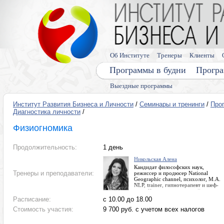
Об Институте
Тренеры
Клиенты
Программы в будни
Програ
Выездные программы
Институт Развития Бизнеса и Личности
/
Семинары и тренинги
/
Про
Диагностика личности
/
Физиогномика
Продолжительность:
1 день
Никольская Алена
Кандидат философских наук,
Тренеры и преподаватели:
режиссер и продюсер National
Geographic channel, психолог, M.A.
NLP, trainer, гипнотерапевт и шеф-
коуч. Член международной
ассоциации ICF, Золотой сертификат
Расписание:
с 10.00 до 18.00
Эриксоновского Университета
Стоимость участия:
9 700 руб. с учетом всех налогов
(Канада, Ванкувер). Член союза
журналистов, ведущая и участница
проектов на федеральных