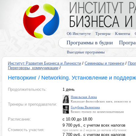
Об Институте
Тренеры
Клиенты
Программы в будни
Програ
Выездные программы
Институт Развития Бизнеса и Личности
/
Семинары и тренинги
/
Про
Переговоры, коммуникации
/
Нетворкинг / Networking. Установление и поддер
Продолжительность:
1 день
Никольская Алена
Кандидат философских наук, режиссер и
Тренеры и преподаватели:
продюсер National Geographic channel,
Голубева Валентина
психолог, M.A. NLP, trainer, гипнотерапевт
Бизнес-тренер по коммуникативным
и шеф-коуч. Член международной
навыкам, навыкам управления, мышлению,
ассоциации ICF, Золотой сертификат
Расписание:
с 10.00 до 18.00
лидерству. Знаток, общественный деятель,
Эриксоновского Университета (Канада,
кандидат технических наук. Дважды
Ванкувер). Член союза журналистов,
9 700 руб., с учетом всех налогов
обладательница «Хрустальной совы» -
ведущая и участница проектов на
Стоимость участия:
при оплате за 2 недели до начала обучения:
высшей награды клуба интеллектуального
федеральных телеканалах
телевизионного клуба «Что? Где? Когда?»
7 700 руб., с учетом всех налогов