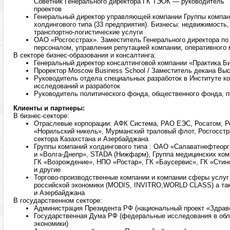
Советник Генерального директора ГК ТЭОК — руководитель
проектов
Генеральный директор управляющей компании Группы компа
холдингового типа (33 предприятия). Бизнесы: недвижимость,
транспортно-логистические услуги
ОАО «Росгосстрах». Заместитель Генерального директора по
персоналом, управления репутацией компании, оперативного 
В секторе бизнес-образования и консалтинга:
Генеральный директор консалтинговой компании «Практика Б
Проректор Moscow Business School / Заместитель декана В
Руководитель отдела специальных разработок в Институте к
исследований и разработок
Руководитель политического фонда, общественного фонда, 
Клиенты и партнеры:
В бизнес-секторе:
Отраслевые корпорации: АФК Система, РАО ЕЭС, Росатом, Ро
«Норильский никель», Мурманский траловый флот, Росгосстр
сектора Казахстана и Азербайджана
Группы компаний холдингового типа : ОАО «Салаватнефтеорг
и «Волга-Днепр», STADA (Нижфарм), Группа медицинских ком
ГК «Возрождение», НПО «Ростар», ГК «Баусервис», ГК «Стинс
и другие
Торгово-производственные компании и компании сферы услуг
российской экономики (MODIS, INVITRO,WORLD CLASS) а та
и Азербайджана
В государственном секторе:
Администрация Президента РФ (национальный проект «Здрав
Государственная Дума РФ (федеральные исследования в об
экономики)