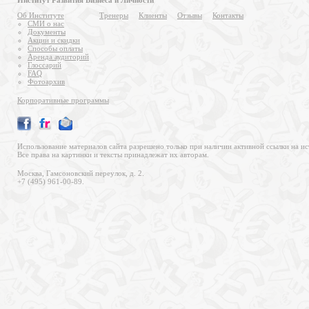
Институт Развития Бизнеса и Личности
Об Институте
Тренеры
Клиенты
Отзывы
Контакты
СМИ о нас
Документы
Акции и скидки
Способы оплаты
Аренда аудиторий
Глоссарий
FAQ
Фотоархив
Корпоративные программы
Использование материалов сайта разрешено только при наличии активной ссылки на ис
Все права на картинки и тексты принадлежат их авторам.
Москва, Гамсоновский переулок, д. 2.
+7 (495) 961-00-89.