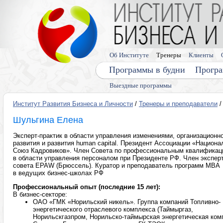
Об Институте
Тренеры
Клиенты
Программы в будни
Програ
Выездные программы
Институт Развития Бизнеса и Личности
/
Тренеры и преподаватели
/
Шульгина Елена
Эксперт-практик в области управления изменениями, организационн
развития и развития human capital. Президент Ассоциации «Национ
Союз Кадровиков». Член Совета по профессиональным квалификац
в области управления персоналом при Президенте РФ. Член экспер
совета EPAW (Брюссель). Куратор и преподаватель программ MBA
в ведущих бизнес-школах РФ
Профессиональный опыт (последние 15 лет):
В бизнес-секторе:
ОАО «ГМК «Норильский никель». Группа компаний Топливно-
энергетического отраслевого комплекса (Таймыргаз,
Норильскгазпром, Норильско-таймырская энергетическая комп