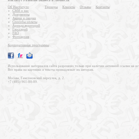
Институт Развития Бизнеса и Личности
Об Институте
Тренеры
Клиенты
Отзывы
Контакты
СМИ о нас
Документы
Акции и скидки
Способы оплаты
Аренда аудиторий
Глоссарий
FAQ
Фотоархив
Корпоративные программы
Использование материалов сайта разрешено только при наличии активной ссылки на ис
Все права на картинки и тексты принадлежат их авторам.
Москва, Гамсоновский переулок, д. 2.
+7 (495) 961-00-89.