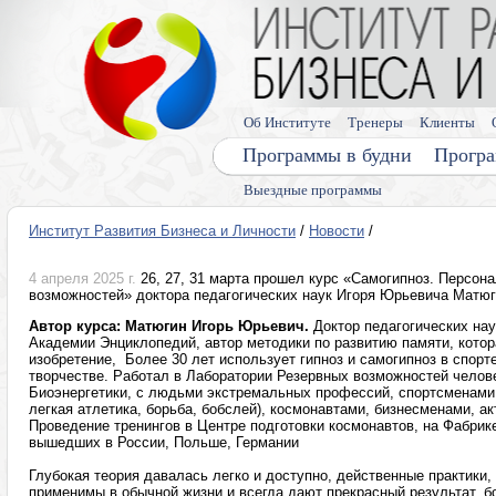
Об Институте
Тренеры
Клиенты
Программы в будни
Програ
Выездные программы
Институт Развития Бизнеса и Личности
/
Новости
/
4 апреля 2025 г.
26, 27, 31 марта прошел курс «Самогипноз. Персон
возможностей» доктора педагогических наук Игоря Юрьевича Матю
Автор курса: Матюгин Игорь Юрьевич.
Доктор педагогических нау
Академии Энциклопедий, автор методики по развитию памяти, котор
изобретение, Более 30 лет использует гипноз и самогипноз в спорт
творчестве. Работал в Лаборатории Резервных возможностей челов
Биоэнергетики, с людьми экстремальных профессий, спортсменами 
легкая атлетика, борьба, бобслей), космонавтами, бизнесменами, а
Проведение тренингов в Центре подготовки космонавтов, на Фабрике з
вышедших в России, Польше, Германии
Глубокая теория давалась легко и доступно, действенные практики,
применимы в обычной жизни и всегда дают прекрасный результат, 