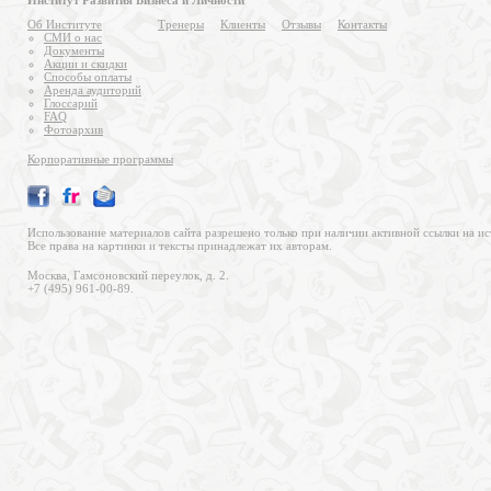
Институт Развития Бизнеса и Личности
Об Институте
Тренеры
Клиенты
Отзывы
Контакты
СМИ о нас
Документы
Акции и скидки
Способы оплаты
Аренда аудиторий
Глоссарий
FAQ
Фотоархив
Корпоративные программы
Использование материалов сайта разрешено только при наличии активной ссылки на ис
Все права на картинки и тексты принадлежат их авторам.
Москва, Гамсоновский переулок, д. 2.
+7 (495) 961-00-89.