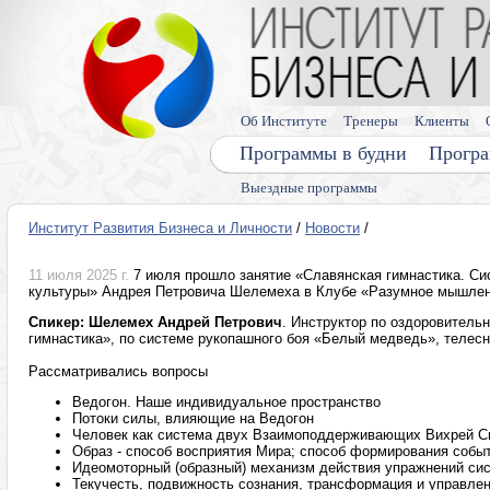
Об Институте
Тренеры
Клиенты
Программы в будни
Програ
Выездные программы
Институт Развития Бизнеса и Личности
/
Новости
/
11 июля 2025 г.
7 июля прошло занятие «Славянская гимнастика. Си
культуры» Андрея Петровича Шелемеха в Клубе «Разумное мышле
Спикер: Шелемех Андрей Петрович
. Инструктор по оздоровитель
гимнастика», по системе рукопашного боя «Белый медведь», телесн
Рассматривались вопросы
Ведогон. Наше индивидуальное пространство
Потоки силы, влияющие на Ведогон
Человек как система двух Взаимоподдерживающих Вихрей 
Образ - способ восприятия Мира; способ формирования событ
Идеомоторный (образный) механизм действия упражнений си
Текучесть, подвижность сознания, трансформация и управле