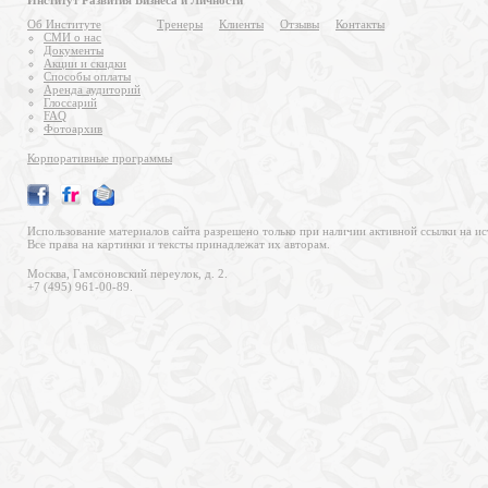
Институт Развития Бизнеса и Личности
Об Институте
Тренеры
Клиенты
Отзывы
Контакты
СМИ о нас
Документы
Акции и скидки
Способы оплаты
Аренда аудиторий
Глоссарий
FAQ
Фотоархив
Корпоративные программы
Использование материалов сайта разрешено только при наличии активной ссылки на ис
Все права на картинки и тексты принадлежат их авторам.
Москва, Гамсоновский переулок, д. 2.
+7 (495) 961-00-89.