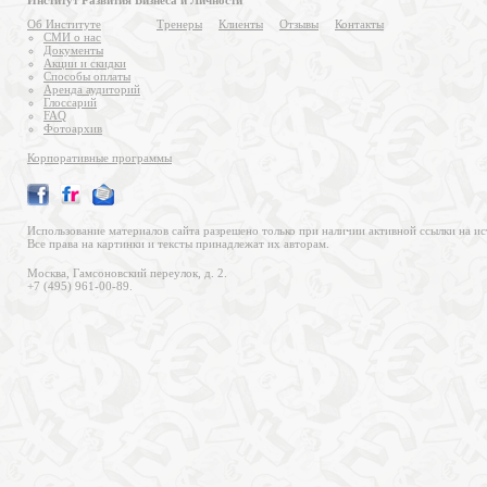
Институт Развития Бизнеса и Личности
Об Институте
Тренеры
Клиенты
Отзывы
Контакты
СМИ о нас
Документы
Акции и скидки
Способы оплаты
Аренда аудиторий
Глоссарий
FAQ
Фотоархив
Корпоративные программы
Использование материалов сайта разрешено только при наличии активной ссылки на ис
Все права на картинки и тексты принадлежат их авторам.
Москва, Гамсоновский переулок, д. 2.
+7 (495) 961-00-89.