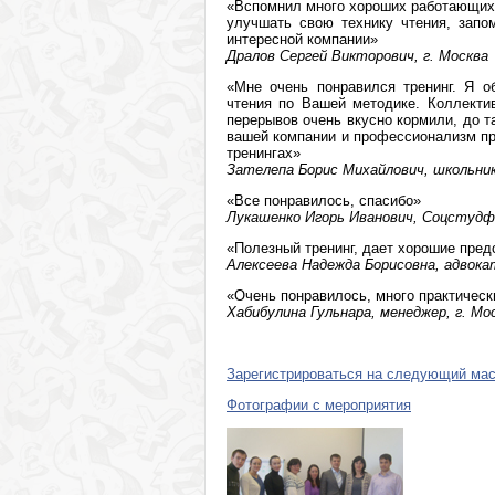
«Вспомнил много хороших работающих т
улучшать свою технику чтения, запо
интересной компании»
Дралов Сергей Викторович, г. Москва
«Мне очень понравился тренинг. Я о
чтения по Вашей методике. Коллекти
перерывов очень вкусно кормили, до та
вашей компании и профессионализм пр
тренингах»
Зателепа Борис Михайлович, школьник
«Все понравилось, спасибо»
Лукашенко Игорь Иванович, Соцстудфо
«Полезный тренинг, дает хорошие пред
Алексеева Надежда Борисовна, адвокат
«Очень понравилось, много практичес
Хабибулина Гульнара, менеджер, г. Мо
Зарегистрироваться на следующий маст
Фотографии с мероприятия