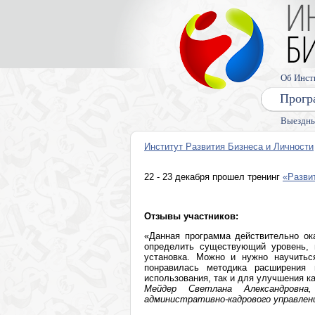
Об Инст
Прогр
Выездны
Институт Развития Бизнеса и Личности
22 - 23 декабря прошел тренинг
«Разви
Отзывы участников:
«Данная программа действительно ок
определить существующий уровень, 
установка. Можно и нужно научиться
понравилась методика расширения 
использования, так и для улучшения к
Мейдер Светлана Александровн
административно-кадрового управлени