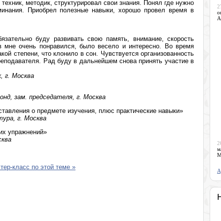
ехник, методик, структурировал свои знания. Понял где нужно
2
минания. Приобрел полезные навыки, хорошо провел время в
о
А
бязательно буду развивать свою память, внимание, скорость
в мне очень понравился, было весело и интересно. Во время
кой степени, что клонило в сон. Чувствуется организованность
еподавателя. Рад буду в дальнейшем снова принять участие в
, г. Москва
нд, зам. председателя, г. Москва
ставления о предмете изучения, плюс практические навыки»
ура, г. Москва
ких упражнений»
сква
2
м
М
ер-класс по этой теме »
А