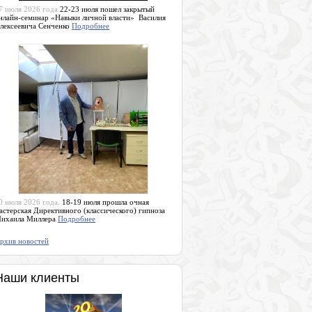
7 июля 2026 года.
22-23 июля пошел закрытый
нлайн-семинар «Навыки личной власти» Василия
лексеевича Сенченко
Подробнее
0 июля 2026 года.
18-19 июля прошла очная
астерская Директивного (классического) гипноза
ихаила Миллера
Подробнее
рхив новостей
Наши клиенты