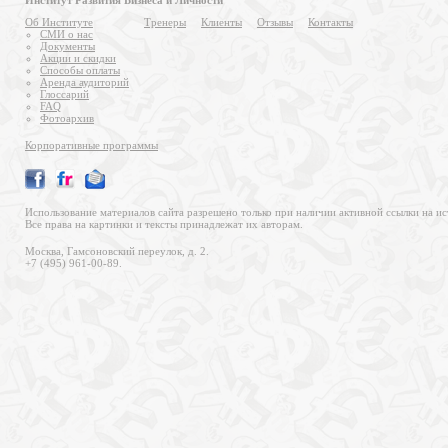
Институт Развития Бизнеса и Личности
Об Институте
Тренеры
Клиенты
Отзывы
Контакты
СМИ о нас
Документы
Акции и скидки
Способы оплаты
Аренда аудиторий
Глоссарий
FAQ
Фотоархив
Корпоративные программы
Использование материалов сайта разрешено только при наличии активной ссылки на ис
Все права на картинки и тексты принадлежат их авторам.
Москва, Гамсоновский переулок, д. 2.
+7 (495) 961-00-89.