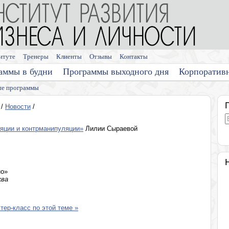
итуте
Тренеры
Клиенты
Отзывы
Контакты
аммы в будни
Программы выходного дня
Корпоратив
е программы
/
Новости
/
яции и контрманипуляции»
Лилии Сыраевой
но»
ква
ер-класс по этой теме »