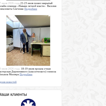
7 июля 2026 года.
22-23 июля пошел закрытый
нлайн-семинар «Навыки личной власти» Василия
лексеевича Сенченко
Подробнее
0 июля 2026 года.
18-19 июля прошла очная
астерская Директивного (классического) гипноза
ихаила Миллера
Подробнее
рхив новостей
Наши клиенты