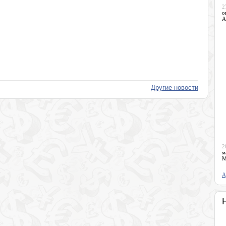
2
о
А
Другие новости
2
м
М
А