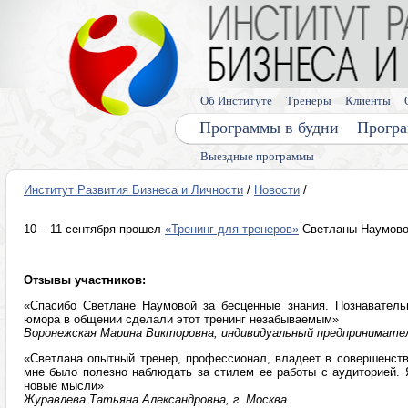
Об Институте
Тренеры
Клиенты
Программы в будни
Програ
Выездные программы
Институт Развития Бизнеса и Личности
/
Новости
/
10 – 11 сентября прошел
«Тренинг для тренеров»
Светланы Наумов
Отзывы участников:
«Спасибо Светлане Наумовой за бесценные знания. Познаватель
юмора в общении сделали этот тренинг незабываемым»
Воронежская Марина Викторовна, индивидуальный предприниматель
«Светлана опытный тренер, профессионал, владеет в совершенств
мне было полезно наблюдать за стилем ее работы с аудиторией. 
новые мысли»
Журавлева Татьяна Александровна, г. Москва