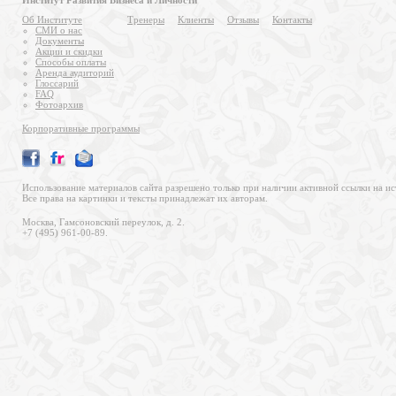
Институт Развития Бизнеса и Личности
Об Институте
Тренеры
Клиенты
Отзывы
Контакты
СМИ о нас
Документы
Акции и скидки
Способы оплаты
Аренда аудиторий
Глоссарий
FAQ
Фотоархив
Корпоративные программы
Использование материалов сайта разрешено только при наличии активной ссылки на ис
Все права на картинки и тексты принадлежат их авторам.
Москва, Гамсоновский переулок, д. 2.
+7 (495) 961-00-89.