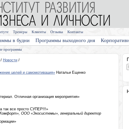
итуте
Тренеры
Клиенты
Отзывы
Контакты
аммы в будни
Программы выходного дня
Корпоратив
е программы
/
Новости
/
жение целей и самомотивация»
Натальи Ещенко
териал. Отличная организация мероприятия»
а так все просто СУПЕР!!!»
 «Комфорт», ООО «Экосистемы», генеральный директор
формации»