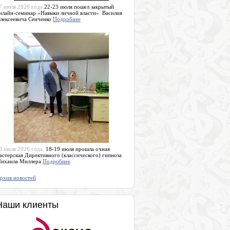
7 июля 2026 года.
22-23 июля пошел закрытый
нлайн-семинар «Навыки личной власти» Василия
лексеевича Сенченко
Подробнее
0 июля 2026 года.
18-19 июля прошла очная
астерская Директивного (классического) гипноза
ихаила Миллера
Подробнее
рхив новостей
Наши клиенты