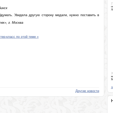
2
о
бинск
А
бдумать. Увидела другую сторону медали, нужно поставить в
ех», г. Москва
ер-класс по этой теме »
2
м
М
А
Другие новости