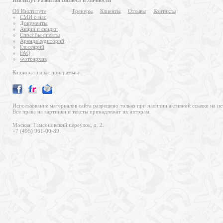
Институт Развития Бизнеса и Личности
Об Институте
Тренеры
Клиенты
Отзывы
Контакты
СМИ о нас
Документы
Акции и скидки
Способы оплаты
Аренда аудиторий
Глоссарий
FAQ
Фотоархив
Корпоративные программы
Использование материалов сайта разрешено только при наличии активной ссылки на ис
Все права на картинки и тексты принадлежат их авторам.
Москва, Гамсоновский переулок, д. 2.
+7 (495) 961-00-89.