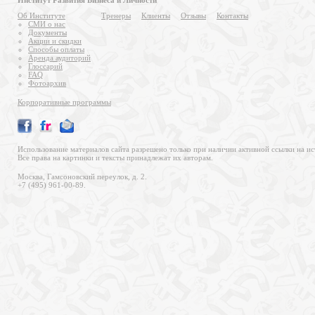
Институт Развития Бизнеса и Личности
Об Институте
Тренеры
Клиенты
Отзывы
Контакты
СМИ о нас
Документы
Акции и скидки
Способы оплаты
Аренда аудиторий
Глоссарий
FAQ
Фотоархив
Корпоративные программы
Использование материалов сайта разрешено только при наличии активной ссылки на ис
Все права на картинки и тексты принадлежат их авторам.
Москва, Гамсоновский переулок, д. 2.
+7 (495) 961-00-89.