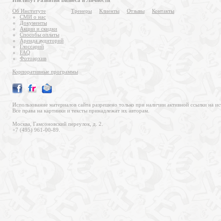
Институт Развития Бизнеса и Личности
Об Институте
Тренеры
Клиенты
Отзывы
Контакты
СМИ о нас
Документы
Акции и скидки
Способы оплаты
Аренда аудиторий
Глоссарий
FAQ
Фотоархив
Корпоративные программы
Использование материалов сайта разрешено только при наличии активной ссылки на ис
Все права на картинки и тексты принадлежат их авторам.
Москва, Гамсоновский переулок, д. 2.
+7 (495) 961-00-89.