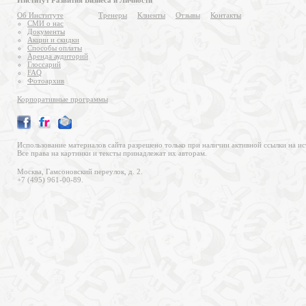
Институт Развития Бизнеса и Личности
Об Институте
Тренеры
Клиенты
Отзывы
Контакты
СМИ о нас
Документы
Акции и скидки
Способы оплаты
Аренда аудиторий
Глоссарий
FAQ
Фотоархив
Корпоративные программы
Использование материалов сайта разрешено только при наличии активной ссылки на ис
Все права на картинки и тексты принадлежат их авторам.
Москва, Гамсоновский переулок, д. 2.
+7 (495) 961-00-89.