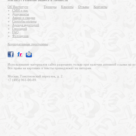
Институт Развития Бизнеса и Личности
Об Институте
Тренеры
Клиенты
Отзывы
Контакты
СМИ о нас
Документы
Акции и скидки
Способы оплаты
Аренда аудиторий
Глоссарий
FAQ
Фотоархив
Корпоративные программы
Использование материалов сайта разрешено только при наличии активной ссылки на ис
Все права на картинки и тексты принадлежат их авторам.
Москва, Гамсоновский переулок, д. 2.
+7 (495) 961-00-89.