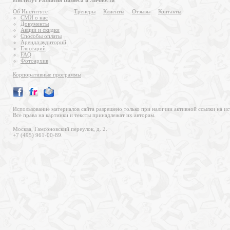
Институт Развития Бизнеса и Личности
Об Институте
Тренеры
Клиенты
Отзывы
Контакты
СМИ о нас
Документы
Акции и скидки
Способы оплаты
Аренда аудиторий
Глоссарий
FAQ
Фотоархив
Корпоративные программы
Использование материалов сайта разрешено только при наличии активной ссылки на ис
Все права на картинки и тексты принадлежат их авторам.
Москва, Гамсоновский переулок, д. 2.
+7 (495) 961-00-89.