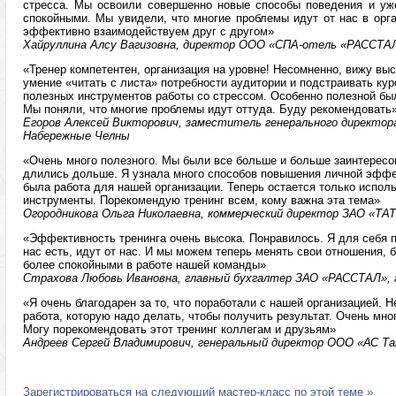
стресса. Мы освоили совершенно новые способы поведения и уже
спокойными. Мы увидели, что многие проблемы идут от нас в орган
эффективно взаимодействуем друг с другом»
Хайруллина Алсу Вагизовна, директор ООО «СПА-отель «РАССТАЛ
«Тренер компетентен, организация на уровне! Несомненно, вижу вы
умение «читать с листа» потребности аудитории и подстраивать кур
полезных инструментов работы со стрессом. Особенно полезной был
Мы поняли, что многие проблемы идут оттуда. Буду рекомендовать
Егоров Алексей Викторович, заместитель генерального директора
Набережные Челны
«Очень много полезного. Мы были все больше и больше заинтересов
длились дольше. Я узнала много способов повышения личной эффе
была работа для нашей организации. Теперь остается только исполь
инструменты. Порекомендую тренинг всем, кому важна эта тема»
Огородникова Ольга Николаевна, коммерческий директор ЗАО «ТА
«Эффективность тренинга очень высока. Понравилось. Я для себя п
нас есть, идут от нас. И мы можем теперь менять свои отношения,
более спокойными в работе нашей команды»
Страхова Любовь Ивановна, главный бухгалтер ЗАО «РАССТАЛ», 
«Я очень благодарен за то, что поработали с нашей организацией. Н
работа, которую надо делать, чтобы получить результат. Очень мно
Могу порекомендовать этот тренинг коллегам и друзьям»
Андреев Сергей Владимирович, генеральный директор ООО «АС Т
Зарегистрироваться на следующий мастер-класс по этой теме »