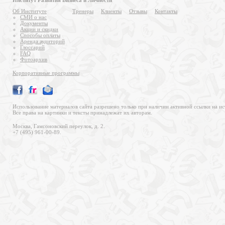
Институт Развития Бизнеса и Личности
Об Институте
Тренеры
Клиенты
Отзывы
Контакты
СМИ о нас
Документы
Акции и скидки
Способы оплаты
Аренда аудиторий
Глоссарий
FAQ
Фотоархив
Корпоративные программы
Использование материалов сайта разрешено только при наличии активной ссылки на ис
Все права на картинки и тексты принадлежат их авторам.
Москва, Гамсоновский переулок, д. 2.
+7 (495) 961-00-89.