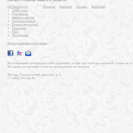
Институт Развития Бизнеса и Личности
Об Институте
Тренеры
Клиенты
Отзывы
Контакты
СМИ о нас
Документы
Акции и скидки
Способы оплаты
Аренда аудиторий
Глоссарий
FAQ
Фотоархив
Корпоративные программы
Использование материалов сайта разрешено только при наличии активной ссылки на ис
Все права на картинки и тексты принадлежат их авторам.
Москва, Гамсоновский переулок, д. 2.
+7 (495) 961-00-89.