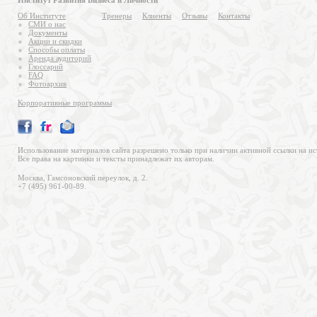
Институт Развития Бизнеса и Личности
Об Институте
Тренеры
Клиенты
Отзывы
Контакты
СМИ о нас
Документы
Акции и скидки
Способы оплаты
Аренда аудиторий
Глоссарий
FAQ
Фотоархив
Корпоративные программы
Использование материалов сайта разрешено только при наличии активной ссылки на ис
Все права на картинки и тексты принадлежат их авторам.
Москва, Гамсоновский переулок, д. 2.
+7 (495) 961-00-89.