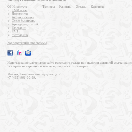
Институт Развития Бизнеса и Личности
Об Институте
Тренеры
Клиенты
Отзывы
Контакты
СМИ о нас
Документы
Акции и скидки
Способы оплаты
Аренда аудиторий
Глоссарий
FAQ
Фотоархив
Корпоративные программы
Использование материалов сайта разрешено только при наличии активной ссылки на ис
Все права на картинки и тексты принадлежат их авторам.
Москва, Гамсоновский переулок, д. 2.
+7 (495) 961-00-89.