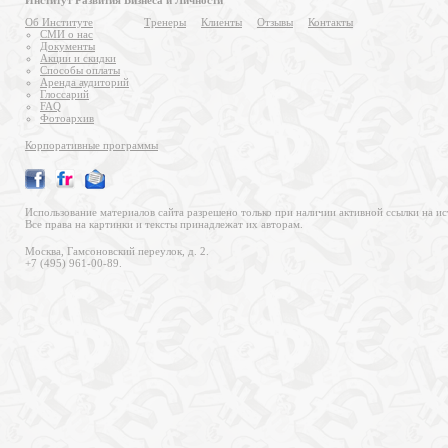
Институт Развития Бизнеса и Личности
Об Институте
Тренеры
Клиенты
Отзывы
Контакты
СМИ о нас
Документы
Акции и скидки
Способы оплаты
Аренда аудиторий
Глоссарий
FAQ
Фотоархив
Корпоративные программы
Использование материалов сайта разрешено только при наличии активной ссылки на ис
Все права на картинки и тексты принадлежат их авторам.
Москва, Гамсоновский переулок, д. 2.
+7 (495) 961-00-89.